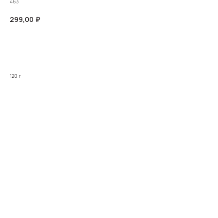
463
299,00
₽
В корзину
120 г