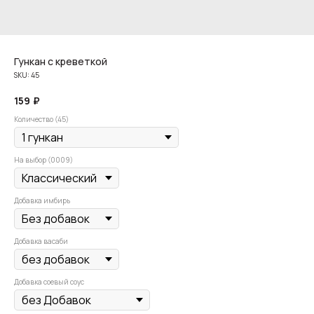
Гункан с креветкой
SKU:
45
159
₽
Количество (45)
На выбор (0009)
Добавка имбирь
Добавка васаби
Добавка соевый соус