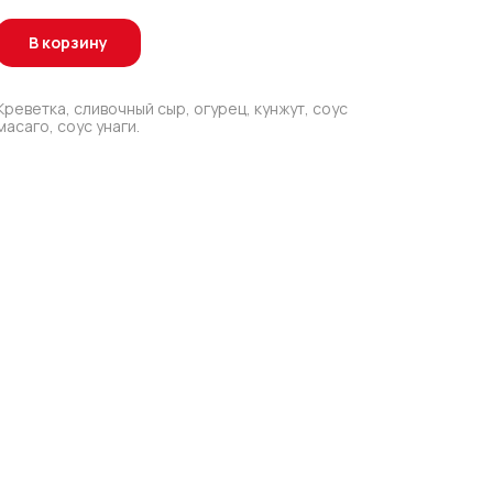
В корзину
Креветка, сливочный сыр, огурец, кунжут, соус
масаго, соус унаги.