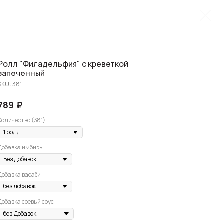
Ролл "Филадельфия" с креветкой
запеченный
SKU:
381
₽
789
Количество (381)
Добавка имбирь
Добавка васаби
Добавка соевый соус