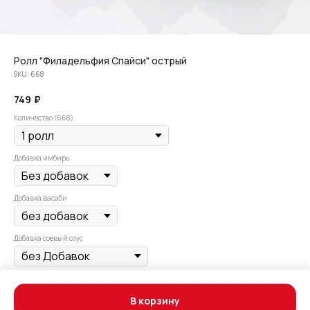
Ролл "Филадельфия Спайси" острый
SKU:
668
749
₽
Количество (668)
Добавка имбирь
Добавка васаби
Добавка соевый соус
Лосось, сливочный сыр, огурец, черный кунжут, соус спайси.
В корзину