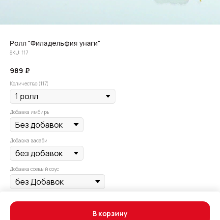
Ролл "Филадельфия унаги"
SKU:
117
989
₽
Количество (117)
Добавка имбирь
Добавка васаби
Добавка соевый соус
Угорь, авокадо, сыр сливочный, соус унаги, кунжут.
В корзину