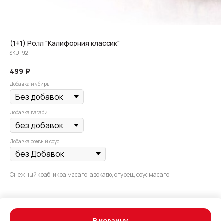
(1+1) Ролл "Калифорния классик"
SKU:
92
499
₽
Добавка имбирь
Добавка васаби
Добавка соевый соус
Снежный краб, икра масаго, авокадо, огурец, соус масаго.
В корзину