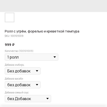
Ролл с угрём, форелью и креветкой темпура
SKU:
100101009
999
₽
Количество (100101009)
Добавка имбирь
Добавка васаби
Добавка соевый соус