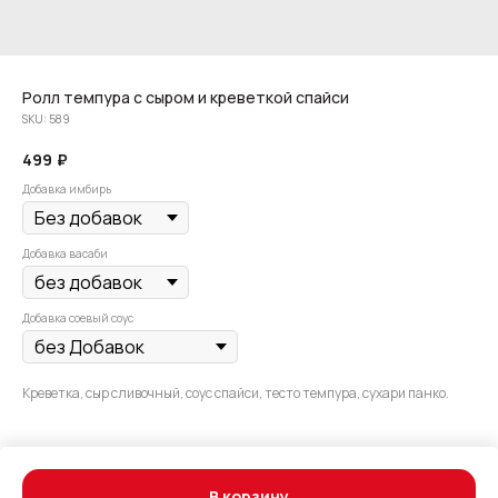
Ролл темпура с сыром и креветкой спайси
SKU:
589
499
₽
Добавка имбирь
Добавка васаби
Добавка соевый соус
Креветка, сыр сливочный, соус спайси, тесто темпура, сухари панко.
В корзину