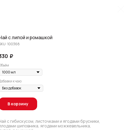
Чай с липой и ромашкой
SKU:
100368
₽
330
Объём
Добавки к чаю
В корзину
Чай с гибискусом, листочками и ягодами брусники,
плодами шиповника, ягодами можжевельника,